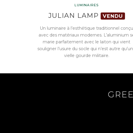
LUMINAIRES
JULIAN LAMP
VENDU
Un luminaire à l’esthétique traditionnel conç
avec des matériaux modernes. L’aluminium s
marie parfaitement avec le laiton qui vient
souligner l’usure du socle qui n’est autre qu’u
vielle gourde militaire.
GREE