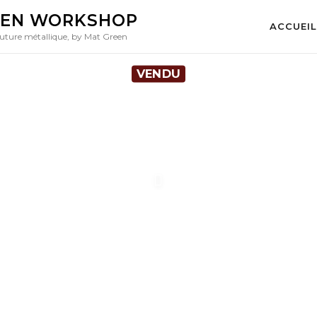
EEN WORKSHOP
ACCUEIL
FE RACER LAMP
, from the
Green Worksh
uture métallique, by Mat Green
VENDU