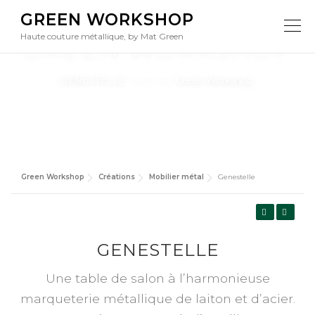
GENESTELLE |
Aller
GREEN WORKSHOP
au
Menu
contenu
Haute couture métallique, by Mat Green
GREEN WORKSHOP
GENESTELLE
, from the
Green Workshop
.
Green Workshop
Créations
Mobilier métal
Genestelle
GENESTELLE
Une table de salon à l’harmonieuse
marqueterie métallique de laiton et d’acier.