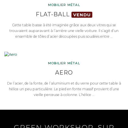
MOBILIER MÉTAL
FLAT-BALL
VENDU
Cette table basse à été imaginée grâce aux deux vitres qui se
trouvaient auparavant à l’arrière une vielle voiture. Il s’agit d’un
ensemble de tôles d’acier découpées puis soudées entre …
MOBILIER MÉTAL
AERO
De l’acier, de la fonte, de l’aluminium et du verre pour cette table à
hélice un peu particulière. Le pied en fonte massif provient d’une
vieille perceuse à colonne. L’hélice …
GREEN WORKSHOP, SUR