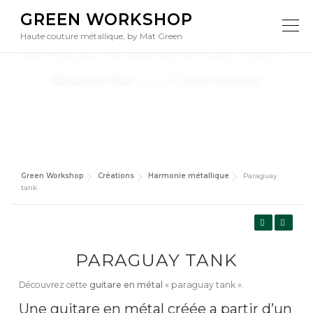
PARAGUAY TANK |
Aller
GREEN WORKSHOP
au
Menu
contenu
Haute couture métallique, by Mat Green
GREEN WORKSHOP
PARAGUAY TANK
, from the
Green Workshop
.
Green Workshop
Créations
Harmonie métallique
Paraguay
tank
PARAGUAY TANK
Découvrez cette
guitare en métal
« paraguay tank ».
Une guitare en métal créée a partir d’un