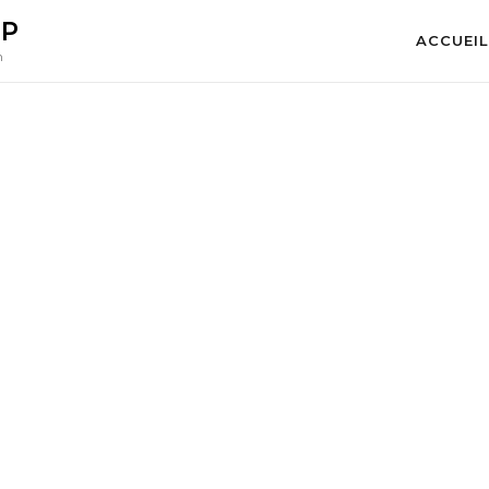
OP
ACCUEIL
n