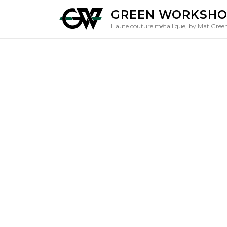
Aller
GREEN WORKSH
au
Haute couture métallique, by Mat Gree
contenu