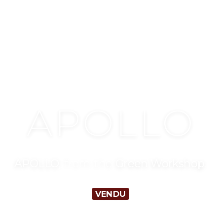
EN WORK
APOLLO
, from the
Green Workshop
.
VENDU